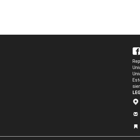
Rep
Uni
Uni
Est
sie
LEG