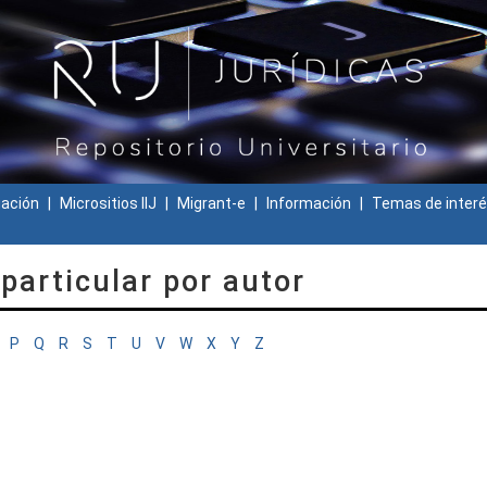
gación
Micrositios IIJ
Migrant-e
Información
Temas de interé
particular por autor
P
Q
R
S
T
U
V
W
X
Y
Z