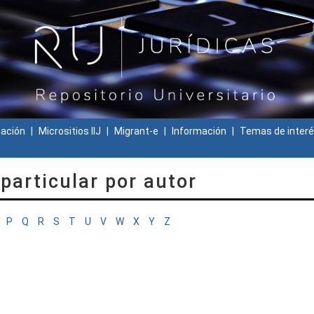
gación
Micrositios IIJ
Migrant-e
Información
Temas de interé
particular por autor
P
Q
R
S
T
U
V
W
X
Y
Z