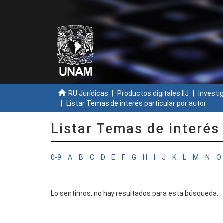
RU Jurídicas
Productos digitales IIJ
Investi
Listar Temas de interés particular por autor
Listar Temas de interés 
0-9
A
B
C
D
E
F
G
H
I
J
K
L
M
N
O
Lo sentimos, no hay resultados para esta búsqueda.