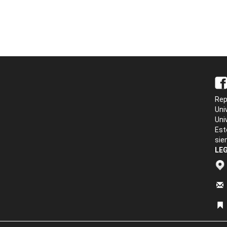
Rep
Uni
Uni
Est
sie
LEG