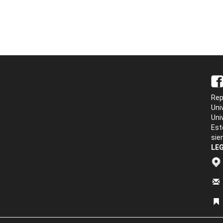
Rep
Uni
Uni
Est
sie
LEG