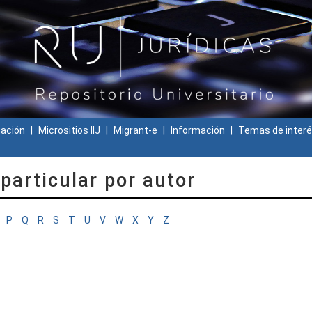
gación
Micrositios IIJ
Migrant-e
Información
Temas de interé
particular por autor
P
Q
R
S
T
U
V
W
X
Y
Z