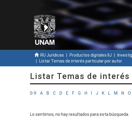
RU Jurídicas
Productos digitales IIJ
Investi
Listar Temas de interés particular por autor
Listar Temas de interés 
0-9
A
B
C
D
E
F
G
H
I
J
K
L
M
N
O
Lo sentimos, no hay resultados para esta búsqueda.