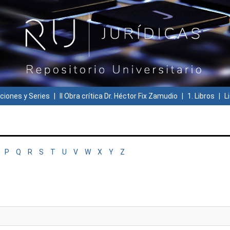
ciones y Series
II Obra crítica Dr. Héctor Fix Zamudio
1. Libros
L
P
Q
R
S
T
U
V
W
X
Y
Z