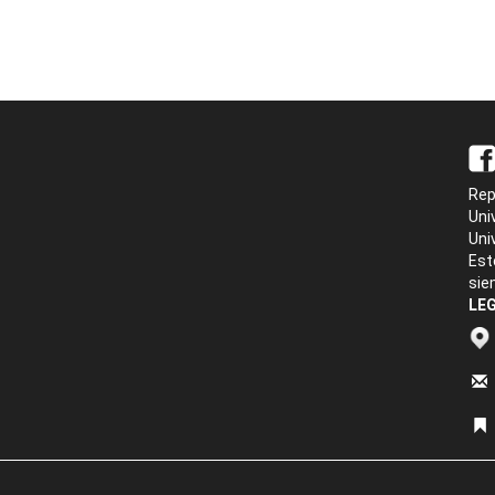
Rep
Uni
Uni
Est
sie
LEG