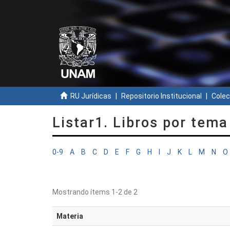
RU Jurídicas
Repositorio Institucional
Colec
Listar1. Libros por tema
0-9
A
B
C
D
E
F
G
H
I
J
K
L
M
N
O
Mostrando ítems 1-2 de 2
Materia