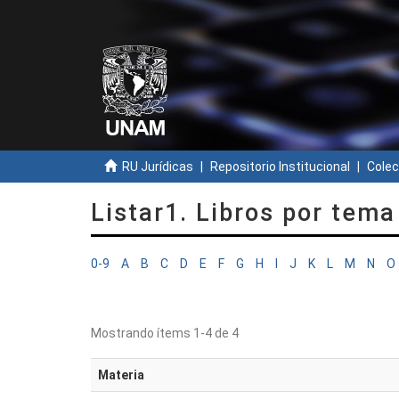
RU Jurídicas
Repositorio Institucional
Colec
Listar1. Libros por tema
0-9
A
B
C
D
E
F
G
H
I
J
K
L
M
N
O
Mostrando ítems 1-4 de 4
Materia