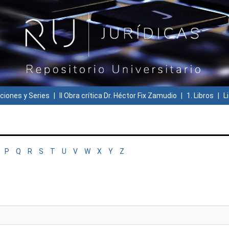
ciones y Series
II Obra crítica Dr. Héctor Fix Zamudio
1. Libros
L
P
Q
R
S
T
U
V
W
X
Y
Z