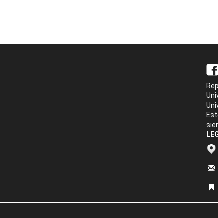
Rep
Uni
Uni
Est
sie
LEG