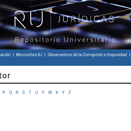
gación
Micrositios IIJ
Observatorio de la Corrupción e Impunidad
tor
P
Q
R
S
T
U
V
W
X
Y
Z