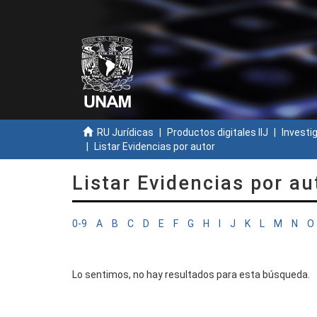
RU Jurídicas
Productos digitales IIJ
Investi
Listar Evidencias por autor
Listar Evidencias por au
0-9
A
B
C
D
E
F
G
H
I
J
K
L
M
N
O
Lo sentimos, no hay resultados para esta búsqueda.