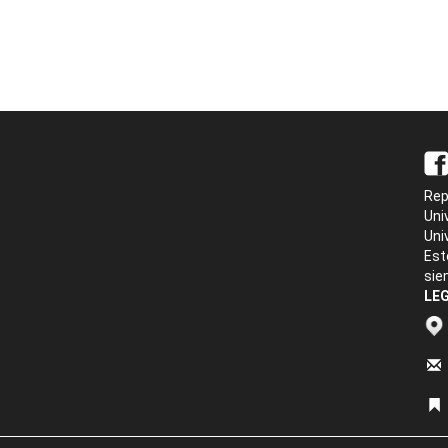
Rep
Uni
Uni
Est
sie
LEG