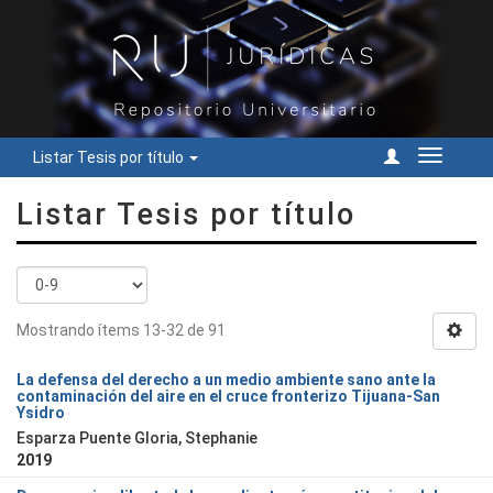
Listar Tesis por título
Cambiar
navegac
Listar Tesis por título
Mostrando ítems 13-32 de 91
La defensa del derecho a un medio ambiente sano ante la
contaminación del aire en el cruce fronterizo Tijuana-San
Ysidro
Esparza Puente Gloria, Stephanie
2019