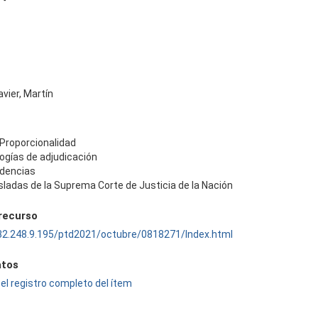
vier, Martín
 Proporcionalidad
ogías de adjudicación
udencias
sladas de la Suprema Corte de Justicia de la Nación
 recurso
132.248.9.195/ptd2021/octubre/0818271/Index.html
tos
el registro completo del ítem