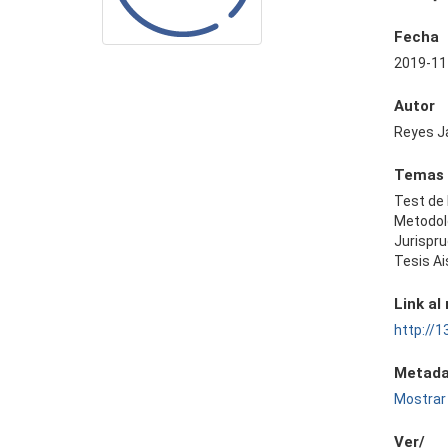
Fecha
2019-11
Autor
Reyes Ja
Temas
Test de
Metodol
Jurispr
Tesis Ai
Link al
http://
Metada
Mostrar 
Ver/