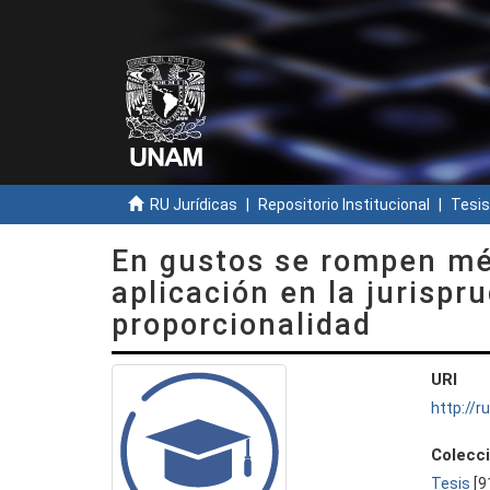
RU Jurídicas
Repositorio Institucional
Tesis
En gustos se rompen mét
aplicación en la jurispr
proporcionalidad
URI
http://
Colecc
Tesis
[9