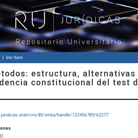
Ver ítem
odos: estructura, alternativas
udencia constitucional del test 
ru.juridicas.unam.mx:80/xmlui/handle/123456789/62277
iones
1]