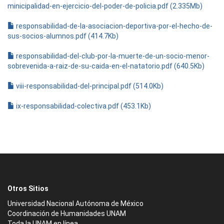
minicipalidad-en-ejercicio-del-poder-de-policia.pdf (2.335Mb)
responsabilidad-de-la-asociacion-deportiva-por-el-hecho-de-
sus-socios-alumnos.pdf (414.7Kb)
responsabilidad-del-club-por-la-muerte-de-un-socio-menor-
sobrevenida-a-raiz-de-su-caida-en-el-natatorio.pdf (640.5Kb)
viii-responsabilidad-del-principal.pdf (514.0Kb)
ix-responsabilidad-colectiva.pdf (453.1Kb)
Otros Sitios
Universidad Nacional Autónoma de México
Coordinación de Humanidades UNAM
Toda la UNAM en línea