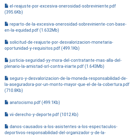
el-reajuste-por-excesiva-onerosidad-sobreviniente.pdf
(395.6Kb)
reparto-de-la-excesiva-onerosidad-sobreviniente-con-base-
en-la-equidad.pdf (1.632Mb)
solicitud-de-reajuste-por-desvalorizacion-monetaria-
oportunidad-y-requisitos.pdf (499.1Kb)
justicia-seguridad-yy-mora-del-contratante-mas-alla-del-
plenario-la-amistad-srl-contra-iriarte.pdf (1.643Mb)
seguro-y-desvalorizacion-de-la-moneda-responsabilidad-de-
la-aseguradora-por-un-monto-mayor-que-el-de-la-cobertura.pdf
(710.8Kb)
anatocismo.pdf (499.1Kb)
vii-derecho-y-deporte.pdf (1012.Kb)
danos-causados-a-los-asistentes-a-los-espectaculos-
deportivos-responsabilidad-del-organizador-y-de-la-