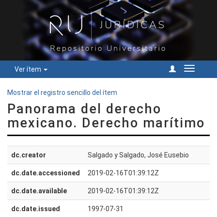
Ver ítem
Cambiar
navegac
Mostrar el registro sencillo del ítem
Panorama del derecho
mexicano. Derecho marítimo
dc.creator
Salgado y Salgado, José Eusebio
dc.date.accessioned
2019-02-16T01:39:12Z
dc.date.available
2019-02-16T01:39:12Z
dc.date.issued
1997-07-31