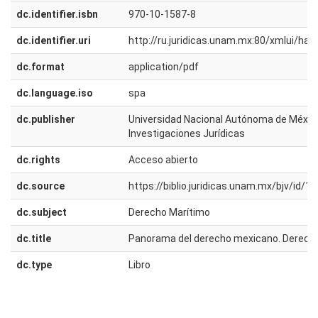
dc.identifier.isbn
970-10-1587-8
dc.identifier.uri
http://ru.juridicas.unam.mx:80/xmlui/h
dc.format
application/pdf
dc.language.iso
spa
dc.publisher
Universidad Nacional Autónoma de México.
Investigaciones Jurídicas
dc.rights
Acceso abierto
dc.source
https://biblio.juridicas.unam.mx/bjv/id/1
dc.subject
Derecho Marítimo
dc.title
Panorama del derecho mexicano. Derech
dc.type
Libro