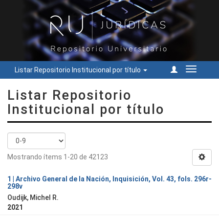
Listar Repositorio Institucional por título
Cambiar
navegac
Listar Repositorio
Institucional por título
Mostrando ítems 1-20 de 42123
1 | Archivo General de la Nación, Inquisición, Vol. 43, fols. 296r-
298v
Oudijk, Michel R.
2021