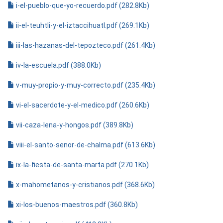
i-el-pueblo-que-yo-recuerdo.pdf (282.8Kb)
ii-el-teuhtli-y-el-iztaccihuatl.pdf (269.1Kb)
iii-las-hazanas-del-tepozteco.pdf (261.4Kb)
iv-la-escuela.pdf (388.0Kb)
v-muy-propio-y-muy-correcto.pdf (235.4Kb)
vi-el-sacerdote-y-el-medico.pdf (260.6Kb)
vii-caza-lena-y-hongos.pdf (389.8Kb)
viii-el-santo-senor-de-chalma.pdf (613.6Kb)
ix-la-fiesta-de-santa-marta.pdf (270.1Kb)
x-mahometanos-y-cristianos.pdf (368.6Kb)
xi-los-buenos-maestros.pdf (360.8Kb)