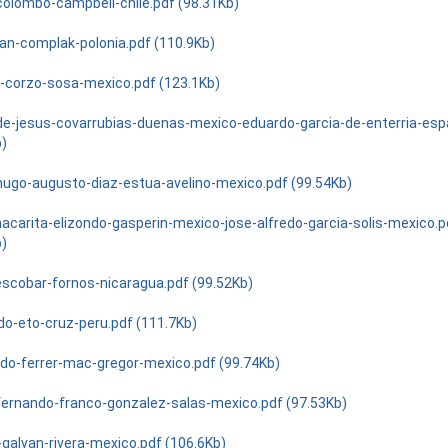
colombo-campbell-chile.pdf (98.31Kb)
ian-complak-polonia.pdf (110.9Kb)
-corzo-sosa-mexico.pdf (123.1Kb)
de-jesus-covarrubias-duenas-mexico-eduardo-garcia-de-enterria-esp
b)
hugo-augusto-diaz-estua-avelino-mexico.pdf (99.54Kb)
carita-elizondo-gasperin-mexico-jose-alfredo-garcia-solis-mexico.p
b)
escobar-fornos-nicaragua.pdf (99.52Kb)
do-eto-cruz-peru.pdf (111.7Kb)
do-ferrer-mac-gregor-mexico.pdf (99.74Kb)
fernando-franco-gonzalez-salas-mexico.pdf (97.53Kb)
-galvan-rivera-mexico.pdf (106.6Kb)