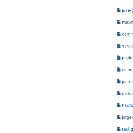
jose-
maxim
domin
sergi
paula
alons
juan-
carlo
hecto
jorge
raul-