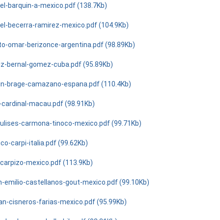
l-barquin-a-mexico.pdf (138.7Kb)
l-becerra-ramirez-mexico.pdf (104.9Kb)
to-omar-berizonce-argentina.pdf (98.89Kb)
iz-bernal-gomez-cuba.pdf (95.89Kb)
in-brage-camazano-espana.pdf (110.4Kb)
-cardinal-macau.pdf (98.91Kb)
-ulises-carmona-tinoco-mexico.pdf (99.71Kb)
co-carpi-italia.pdf (99.62Kb)
-carpizo-mexico.pdf (113.9Kb)
n-emilio-castellanos-gout-mexico.pdf (99.10Kb)
n-cisneros-farias-mexico.pdf (95.99Kb)