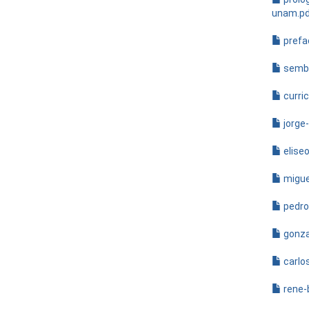
unam.pd
prefa
sembl
curri
jorge
elise
migue
pedro
gonza
carlo
rene-