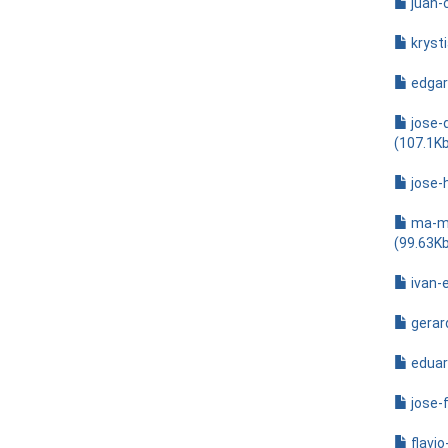
juan-
kryst
edgar
jose-
(107.1K
jose-
ma-ma
(99.63K
ivan-
gerar
eduar
jose-
flavio