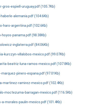
r-gros-espiell-uruguay.pdf (105.7Kb)
-haberle-alemania.pdf (104.6Kb)
do-haro-argentina.pdf (102.6Kb)
o-hoyos-panama.pdf (98.38Kb)
olowicz-inglaterra.pdf (84.06Kb)
ia-kurczyn-villalobos-mexico.pdf (99.07Kb)
rita-beatriz-luna-ramos-mexico.pdf (107.8Kb)
l-marquez-pinero-espana.pdf (97.01Kb)
la-martinez-ramirez-mexico.pdf (102.4Kb)
lo-moctezuma-barragan-mexico.pdf (116.5Kb)
s-a-morales-paulin-mexico.pdf (101.4Kb)