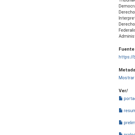
Tribuna
Democr
Derecho
Interpre
Derech
Federal
Administ
Fuente
https://
Metada
Mostrar 
Ver/
porta
resum
preli
prolog