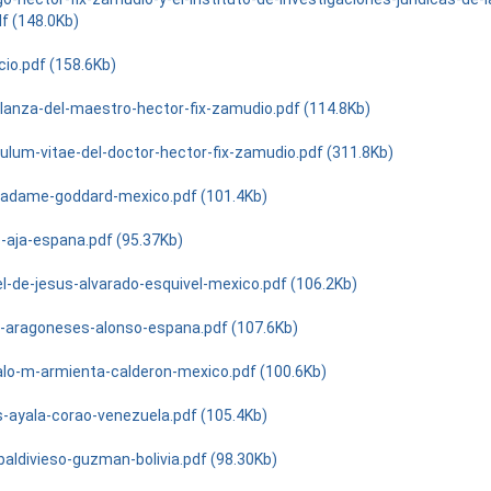
f (148.0Kb)
cio.pdf (158.6Kb)
anza-del-maestro-hector-fix-zamudio.pdf (114.8Kb)
culum-vitae-del-doctor-hector-fix-zamudio.pdf (311.8Kb)
-adame-goddard-mexico.pdf (101.4Kb)
o-aja-espana.pdf (95.37Kb)
l-de-jesus-alvarado-esquivel-mexico.pdf (106.2Kb)
-aragoneses-alonso-espana.pdf (107.6Kb)
lo-m-armienta-calderon-mexico.pdf (100.6Kb)
s-ayala-corao-venezuela.pdf (105.4Kb)
baldivieso-guzman-bolivia.pdf (98.30Kb)