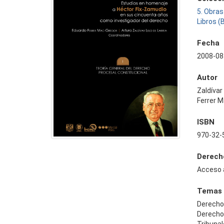
5. Obras
Libros (
Fecha
2008-08
Autor
Zaldívar
Ferrer 
ISBN
970-32-
Derech
Acceso 
Temas
Derecho
Derecho