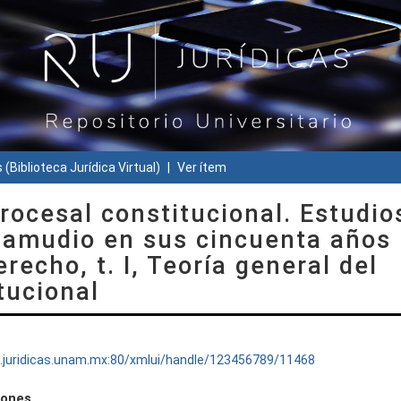
 (Biblioteca Jurídica Virtual)
Ver ítem
rocesal constitucional. Estudio
Zamudio en sus cincuenta años
recho, t. I, Teoría general del
tucional
ru.juridicas.unam.mx:80/xmlui/handle/123456789/11468
iones