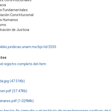
les Constitucionales
acia
s Fundamentales
tación Constitucional
os Humanos
ismo
ración de Justicia
biblio.juridicas.unam.mx/bjv/id/2555
tos
el registro completo del ítem
da.jpg (47.51Kb)
en.pdf (57.47Kb)
minares.pdf (1.029Mb)
o-hector-fix-zamudio-y-el-instituto-de-investigaciones-juridicas-de-l