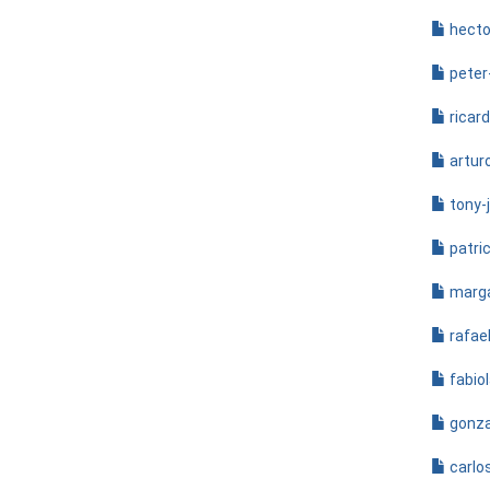
hecto
peter
ricar
artur
tony-j
patric
marga
rafae
fabio
gonza
carlo