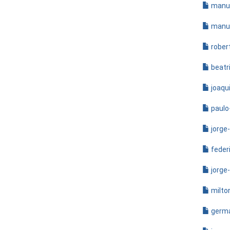
manue
manue
rober
beatr
joaqu
paulo
jorge
federi
jorge
milto
germa