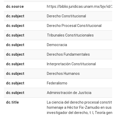
dc.source
https://biblio.juridicas.unam.mx/bjv/id/2
dc.subject
Derecho Constitucional
dc.subject
Derecho Procesal Constitucional
dc.subject
Tribunales Constitucionales
dc.subject
Democracia
dc.subject
Derechos Fundamentales
dc.subject
Interpretación Constitucional
dc.subject
Derechos Humanos
dc.subject
Federalismo
dc.subject
Administración de Justicia
dc.title
La ciencia del derecho procesal constituc
homenaje a Héctor Fix-Zamudio en sus c
investigador del derecho, t. I, Teoría gene