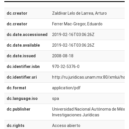
dc.creator
Zaldívar Lelo de Larrea, Arturo
dc.creator
Ferrer Mac-Gregor, Eduardo
dc.date.accessioned
2019-02-16T03:06:26Z
dc.date.available
2019-02-16T03:06:26Z
dc.date.issued
2008-08-18
dc.identifier.isbn
970-32-5376-0
dc.identifier.uri
http://ru.juridicas.unam.mx:80/xmlui/h
dc.format
application/pdf
dc.language.iso
spa
dc.publisher
Universidad Nacional Autónoma de México.
Investigaciones Jurídicas
dc.rights
Acceso abierto