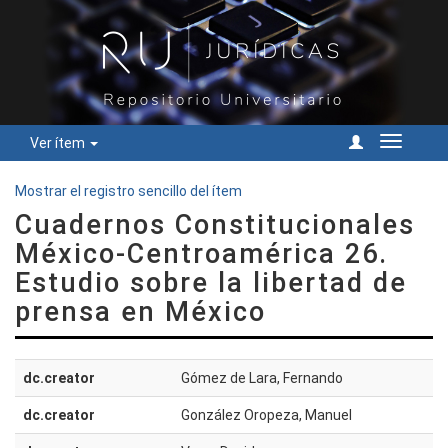
Ver ítem
Cambiar
navegac
Mostrar el registro sencillo del ítem
Cuadernos Constitucionales
México-Centroamérica 26.
Estudio sobre la libertad de
prensa en México
dc.creator
Gómez de Lara, Fernando
dc.creator
González Oropeza, Manuel