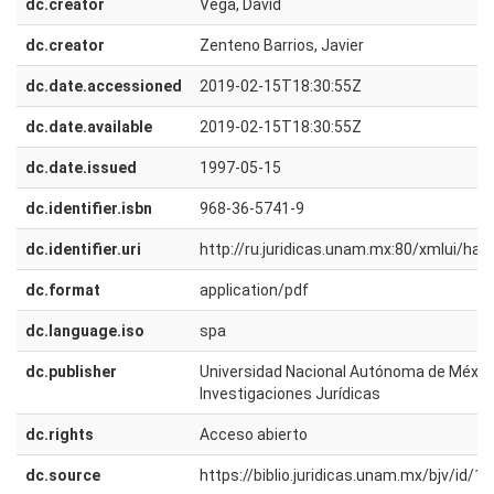
dc.creator
Vega, David
dc.creator
Zenteno Barrios, Javier
dc.date.accessioned
2019-02-15T18:30:55Z
dc.date.available
2019-02-15T18:30:55Z
dc.date.issued
1997-05-15
dc.identifier.isbn
968-36-5741-9
dc.identifier.uri
http://ru.juridicas.unam.mx:80/xmlui/h
dc.format
application/pdf
dc.language.iso
spa
dc.publisher
Universidad Nacional Autónoma de México.
Investigaciones Jurídicas
dc.rights
Acceso abierto
dc.source
https://biblio.juridicas.unam.mx/bjv/id/17