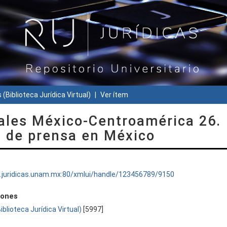
 (Biblioteca Jurídica Virtual)
Ver ítem
ales México-Centroamérica 26.
ad de prensa en México
ru.juridicas.unam.mx:80/xmlui/handle/123456789/9150
iones
Biblioteca Jurídica Virtual)
[5997]