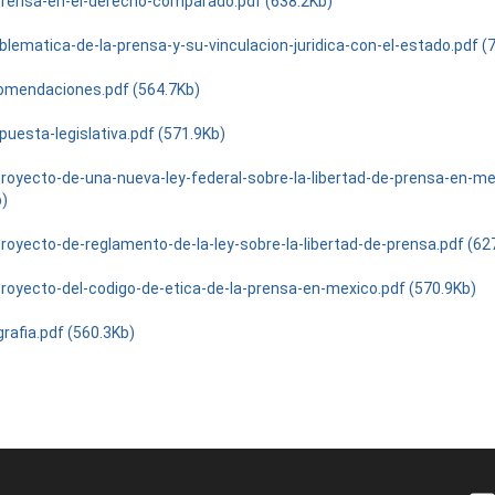
a-prensa-en-el-derecho-comparado.pdf (638.2Kb)
blematica-de-la-prensa-y-su-vinculacion-juridica-con-el-estado.pdf (
omendaciones.pdf (564.7Kb)
puesta-legislativa.pdf (571.9Kb)
royecto-de-una-nueva-ley-federal-sobre-la-libertad-de-prensa-en-me
b)
royecto-de-reglamento-de-la-ley-sobre-la-libertad-de-prensa.pdf (62
royecto-del-codigo-de-etica-de-la-prensa-en-mexico.pdf (570.9Kb)
grafia.pdf (560.3Kb)