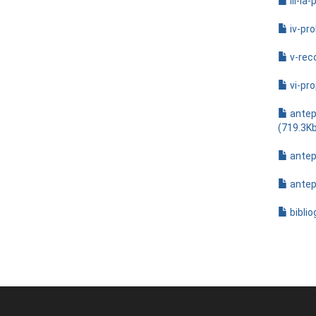
iii-l
iv-pro
v-rec
vi-pro
antep
(719.3K
antep
antep
biblio