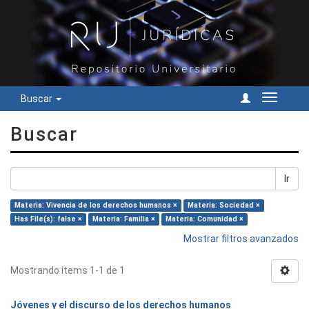
Buscar
Cambiar
navegac
Buscar
Ir
Materia: Vivencia de los derechos humanos ×
Materia: Sociedad ×
Has File(s): false ×
Materia: Familia ×
Materia: Comunidad ×
Mostrar filtros avanzados
Mostrando ítems 1-1 de 1
Jóvenes y el discurso de los derechos humanos