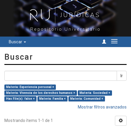
Buscar
Cambiar
navegac
Buscar
Ir
Materia: Experiencia personal ×
Materia: Vivencia de los derechos humanos ×
Materia: Sociedad ×
Has File(s): false ×
Materia: Familia ×
Materia: Comunidad ×
Mostrar filtros avanzados
Mostrando ítems 1-1 de 1