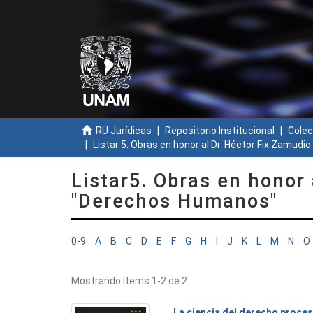
RU Jurídicas
Repositorio Institucional
Colec
Listar 5. Obras en honor al Dr. Héctor Fix Zamudi
Listar5. Obras en honor
"Derechos Humanos"
0-9
A
B
C
D
E
F
G
H
I
J
K
L
M
N
O
Mostrando ítems 1-2 de 2
La ciencia del derecho proces