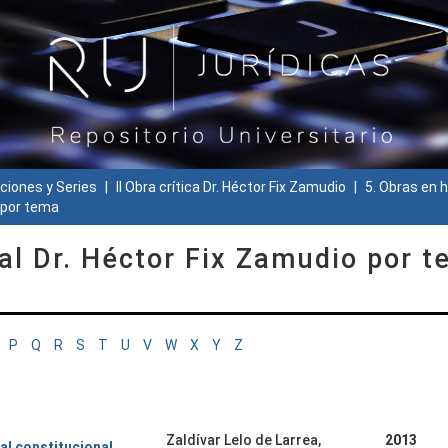
ciones y Series
II Obra crítica Dr. Héctor Fix Zamudio
5. Obras en h
o por tema
 al Dr. Héctor Fix Zamudio por 
P
Q
R
S
T
U
V
W
X
Y
Z
Zaldívar Lelo de Larrea,
2013
al constitucional.