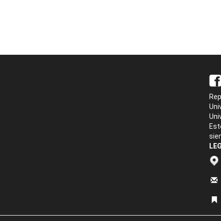
Rep
Uni
Uni
Est
sie
LEG