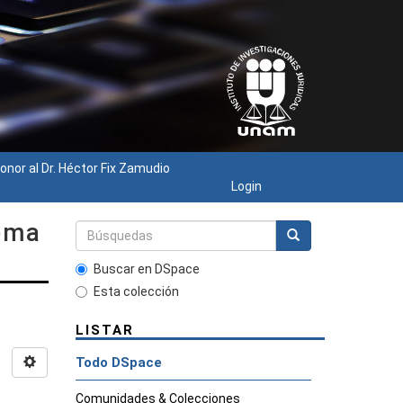
onor al Dr. Héctor Fix Zamudio
Login
tema
Buscar en DSpace
Esta colección
LISTAR
Todo DSpace
Comunidades & Colecciones