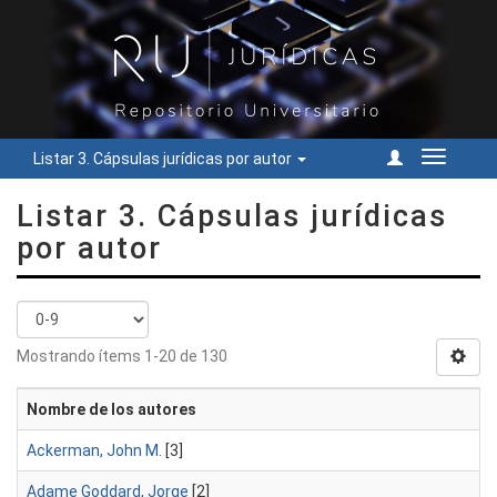
Listar 3. Cápsulas jurídicas por autor
Cambiar
navegac
Listar 3. Cápsulas jurídicas
por autor
Mostrando ítems 1-20 de 130
Nombre de los autores
Ackerman, John M.
[3]
Adame Goddard, Jorge
[2]