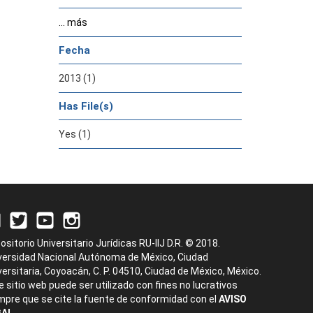
... más
Fecha
2013 (1)
Has File(s)
Yes (1)
ositorio Universitario Jurídicas RU-IIJ D.R. © 2018.
versidad Nacional Autónoma de México, Ciudad
versitaria, Coyoacán, C. P. 04510, Ciudad de México, México.
e sitio web puede ser utilizado con fines no lucrativos
mpre que se cite la fuente de conformidad con el
AVISO