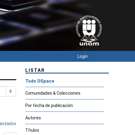
Login
LISTAR
Todo DSpace
Ir
Comunidades & Colecciones
Por fecha de publicación
Autores
avanzados
Títulos