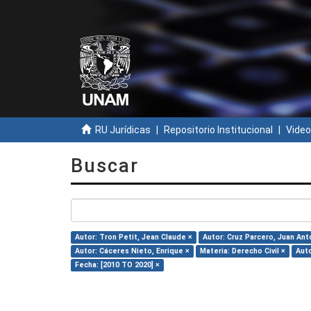
RU Jurídicas
Repositorio Institucional
Video
Buscar
Autor: Tron Petit, Jean Claude ×
Autor: Cruz Parcero, Juan Ant
Autor: Cáceres Nieto, Enrique ×
Materia: Derecho Civil ×
Auto
Fecha: [2010 TO 2020] ×