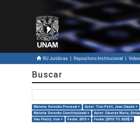
RU Jurídicas
Repositorio Institucional
Video
Buscar
Materia: Derecho Procesal ×
Autor: Tron Petit, Jean Claude ×
Materia: Derecho Constitucional ×
Autor: Cáceres Nieto, Enriq
Has File(s): true ×
Fecha: 2013 ×
Fecha: [2010 TO 2020] ×