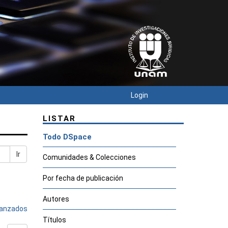
Login
LISTAR
Todo DSpace
Ir
Comunidades & Colecciones
Por fecha de publicación
Autores
avanzados
Títulos