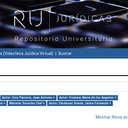
s (Videoteca Jurídica Virtual)
Buscar
Autor: Cruz Parcero, Juan Antonio ×
Autor: Fromow, María de los Ángeles ×
ue ×
Materia: Derecho Civil ×
Autor: Cárdenas Gracia, Jaime Fernando ×
Mostrar filtros 