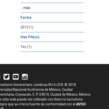
... más
Fecha
2013 (1)
Has File(s)
Yes (1)
ositorio Universitario Jurídicas RU-IIJ D.R. © 2018.
versidad Nacional Autónoma de México, Ciudad
versitaria, Coyoacán, C. P. 04510, Ciudad de México, México.
e sitio web puede ser utilizado con fines no lucrativos
mpre que se cite la fuente de conformidad con el
AVISO