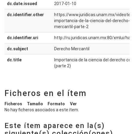
dc.date.issued
2017-01-10
dc.identifier.other
https://www.juridicas.unam.mx/videotec
importancia-de-la-ciencia-del-derecho-c
mercantil-parte-2
dc.identifier.uri
http://ru.juridicas.unam.mx:80/xmlui/h
dc.subject
Derecho Mercantil
dc.title
Importancia de la ciencia del derecho com
(parte 2)
Ficheros en el ítem
Ficheros
Tamaño
Formato
Ver
No hay ficheros asociados a este ítem.
Este ítem aparece en la(s)
siguiente(s) colección(ones)