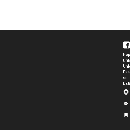
Rep
Uni
Uni
Est
sie
LEG