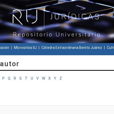
gación
Micrositios IIJ
Cátedra Extraordinaria Benito Juárez
Cult
 autor
P
Q
R
S
T
U
V
W
X
Y
Z