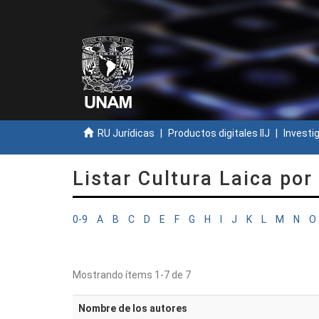
RU Jurídicas
Productos digitales IIJ
Investi
Listar Cultura Laica por
0-9
A
B
C
D
E
F
G
H
I
J
K
L
M
N
O
Mostrando ítems 1-7 de 7
Nombre de los autores