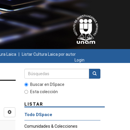
ura Laica
Listar Cultura Laica por autor
Login
Buscar en DSpace
Esta colección
LISTAR
Todo DSpace
Comunidades & Colecciones