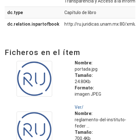
Transparencia y Acceso a la Informac
dc.type
Capítulo de libro
dc.relation.ispartofbook
http://ru.juridicas.unam.mx:80/xmlu
Ficheros en el ítem
Nombre:
portada.jpg
Tamaño:
24.80Kb
Formato:
imagen JPEG
Ver/
Nombre:
reglamento-del-instituto-
feder ...
Tamaño:
700.4Kb