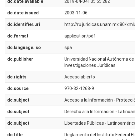
dc.date.available
2019-04-04T05:55:28Z
dc.date.issued
2003-11-06
dc.identifier.uri
http://ru.juridicas.unam.mx:80/xmlu
dc.format
application/pdf
dc.language.iso
spa
dc.publisher
Universidad Nacional Autónoma de Méx
Investigaciones Jurídicas
dc.rights
Acceso abierto
dc.source
970-32-1268-9
dc.subject
Acceso a la Información - Protección
dc.subject
Derecho a la Información - Latinoamé
dc.subject
Libertades Públicas - Latinoamérica
dc.title
Reglamento del Instituto Federal Elec