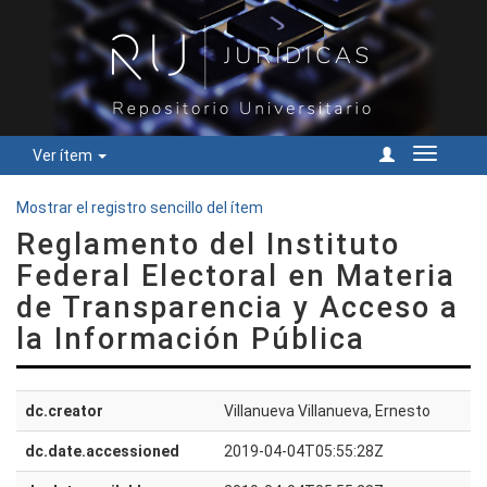
Ver ítem
Cambiar
navegac
Mostrar el registro sencillo del ítem
Reglamento del Instituto
Federal Electoral en Materia
de Transparencia y Acceso a
la Información Pública
dc.creator
Villanueva Villanueva, Ernesto
dc.date.accessioned
2019-04-04T05:55:28Z