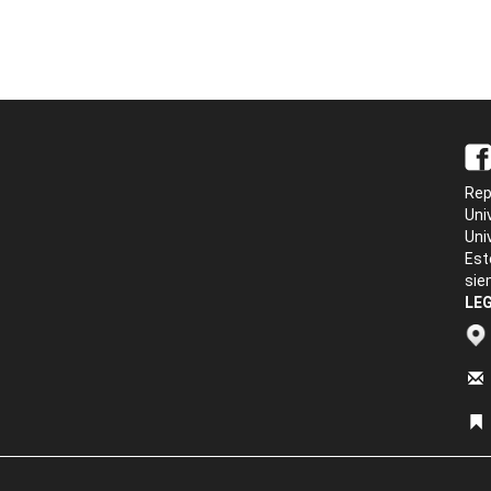
Rep
Uni
Uni
Est
sie
LEG