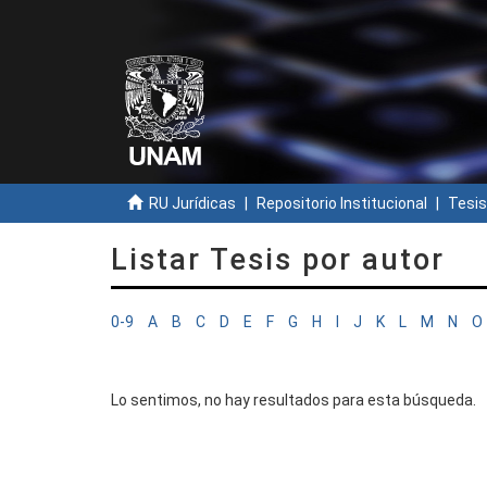
RU Jurídicas
Repositorio Institucional
Tesis
Listar Tesis por autor
0-9
A
B
C
D
E
F
G
H
I
J
K
L
M
N
O
Lo sentimos, no hay resultados para esta búsqueda.