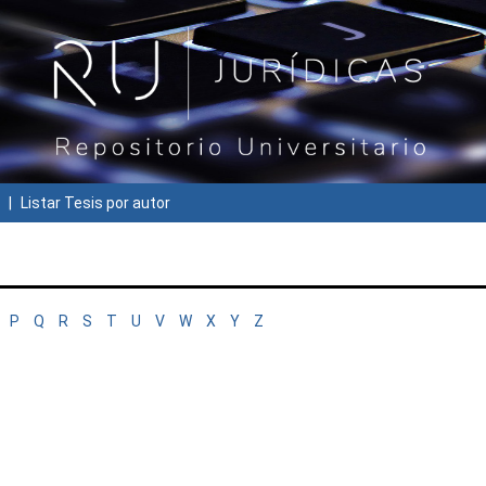
Listar Tesis por autor
P
Q
R
S
T
U
V
W
X
Y
Z