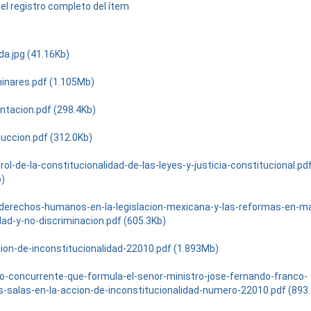
el registro completo del ítem
da.jpg (41.16Kb)
minares.pdf (1.105Mb)
ntacion.pdf (298.4Kb)
duccion.pdf (312.0Kb)
rol-de-la-constitucionalidad-de-las-leyes-y-justicia-constitucional.pd
b)
s-derechos-humanos-en-la-legislacion-mexicana-y-las-reformas-en-ma
ad-y-no-discriminacion.pdf (605.3Kb)
cion-de-inconstitucionalidad-22010.pdf (1.893Mb)
to-concurrente-que-formula-el-senor-ministro-jose-fernando-franco-
s-salas-en-la-accion-de-inconstitucionalidad-numero-22010.pdf (893