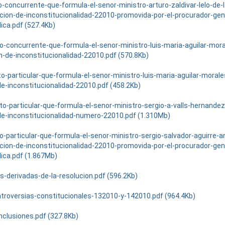
-concurrente-que-formula-el-senor-ministro-arturo-zaldivar-lelo-de-l
ccion-de-inconstitucionalidad-22010-promovida-por-el-procurador-gen
lica.pdf (527.4Kb)
to-concurrente-que-formula-el-senor-ministro-luis-maria-aguilar-mor
n-de-inconstitucionalidad-22010.pdf (570.8Kb)
to-particular-que-formula-el-senor-ministro-luis-maria-aguilar-morale
e-inconstitucionalidad-22010.pdf (458.2Kb)
oto-particular-que-formula-el-senor-ministro-sergio-a-valls-hernandez
de-inconstitucionalidad-numero-22010.pdf (1.310Mb)
o-particular-que-formula-el-senor-ministro-sergio-salvador-aguirre-a
ccion-de-inconstitucionalidad-22010-promovida-por-el-procurador-gen
lica.pdf (1.867Mb)
s-derivadas-de-la-resolucion.pdf (596.2Kb)
ntroversias-constitucionales-132010-y-142010.pdf (964.4Kb)
nclusiones.pdf (327.8Kb)