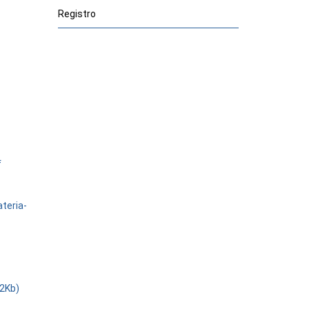
Registro
f
teria-
.2Kb)