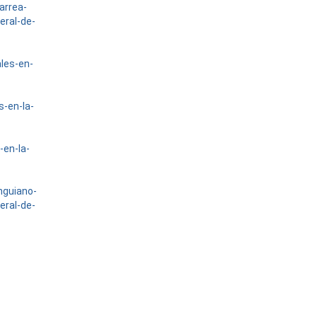
arrea-
eral-de-
ales-en-
s-en-la-
-en-la-
nguiano-
eral-de-