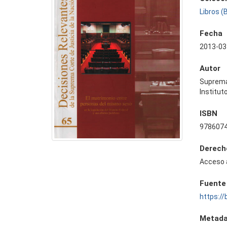
Libros (
Fecha
2013-03
Autor
Suprema 
Institut
ISBN
978607
Derech
Acceso 
Fuente
https://
Metada