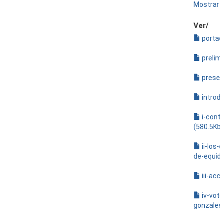
Mostrar 
Ver/
porta
preli
prese
intro
i-cont
(580.5K
ii-lo
de-equid
iii-ac
iv-vo
gonzale