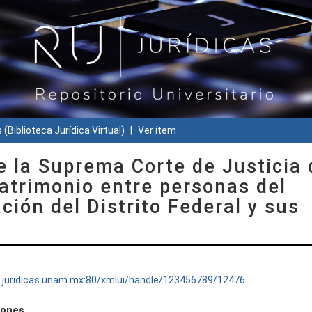
 (Biblioteca Jurídica Virtual)
Ver ítem
e la Suprema Corte de Justicia 
matrimonio entre personas del
ción del Distrito Federal y sus
ru.juridicas.unam.mx:80/xmlui/handle/123456789/12476
iones