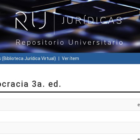
 (Biblioteca Jurídica Virtual)
Ver ítem
cracia 3a. ed.