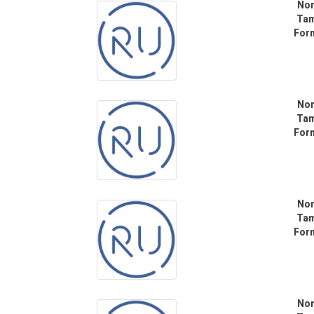
No
Ta
For
No
Ta
For
No
Ta
For
No