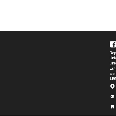
Rep
Uni
Uni
Est
sie
LEG