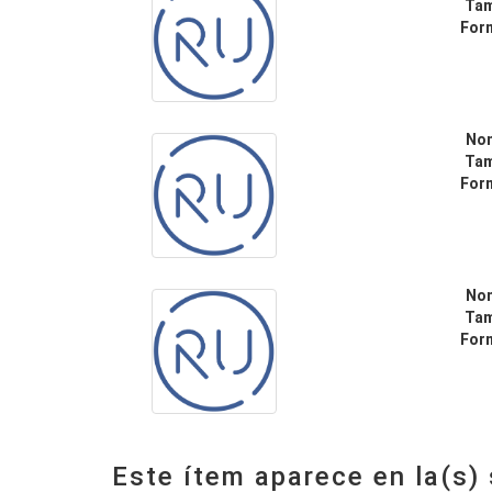
Ta
For
No
Ta
For
No
Ta
For
Este ítem aparece en la(s)