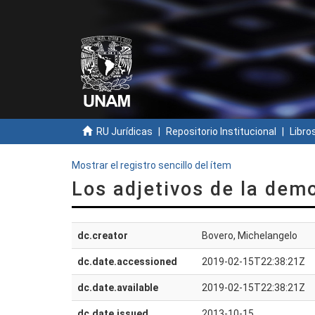
RU Jurídicas
Repositorio Institucional
Libros
Mostrar el registro sencillo del ítem
Los adjetivos de la demo
dc.creator
Bovero, Michelangelo
dc.date.accessioned
2019-02-15T22:38:21Z
dc.date.available
2019-02-15T22:38:21Z
dc.date.issued
2013-10-15