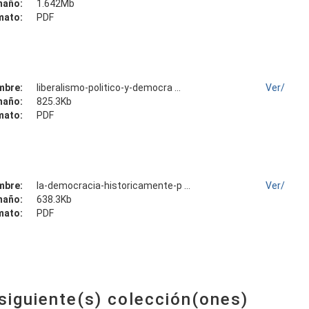
maño:
1.642Mb
mato:
PDF
mbre:
liberalismo-politico-y-democra ...
Ver/
maño:
825.3Kb
mato:
PDF
mbre:
la-democracia-historicamente-p ...
Ver/
maño:
638.3Kb
mato:
PDF
 siguiente(s) colección(ones)