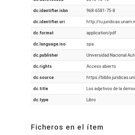
dc.identifier.isbn
968-6581-75-8
dc.identifier.uri
http://ru.juridicas.una
dc.format
application/pdf
dc.language.iso
spa
dc.publisher
Universidad Nacional Aut
dc.rights
Acceso abierto
dc.source
https://biblio.juridicas.
dc.title
Los adjetivos de la democ
dc.type
Libro
Ficheros en el ítem