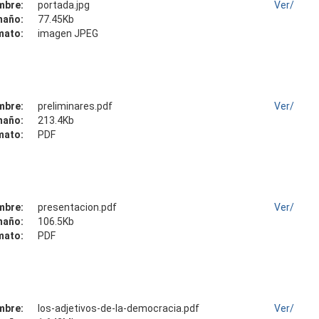
mbre:
portada.jpg
Ver/
maño:
77.45Kb
mato:
imagen JPEG
mbre:
preliminares.pdf
Ver/
maño:
213.4Kb
mato:
PDF
mbre:
presentacion.pdf
Ver/
maño:
106.5Kb
mato:
PDF
mbre:
los-adjetivos-de-la-democracia.pdf
Ver/