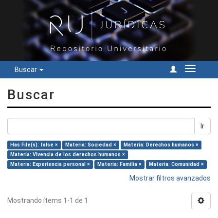
Buscar
Cambiar
navegac
Buscar
Ir
Has File(s): false ×
Materia: Sociedad ×
Materia: Derechos humanos ×
Materia: Vivencia de los derechos humanos ×
Materia: Experiencia personal ×
Materia: Familia ×
Materia: Comunidad ×
Mostrar filtros avanzados
Mostrando ítems 1-1 de 1