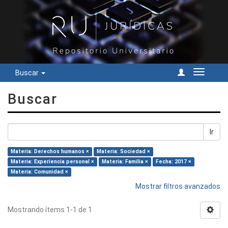
Buscar
Cambiar
navegac
Buscar
Ir
Materia: Derechos humanos ×
Materia: Sociedad ×
Materia: Experiencia personal ×
Materia: Familia ×
Fecha: 2017 ×
Materia: Comunidad ×
Mostrar filtros avanzados
Mostrando ítems 1-1 de 1