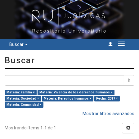
Buscar
Cambiar
navegac
Buscar
Ir
Materia: Familia ×
Materia: Vivencia de los derechos humanos ×
Materia: Sociedad ×
Materia: Derechos humanos ×
Fecha: 2017 ×
Materia: Comunidad ×
Mostrar filtros avanzados
Mostrando ítems 1-1 de 1