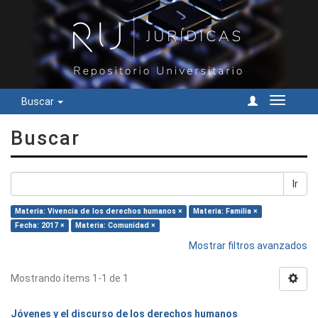
Buscar
Cambiar
navegac
Buscar
Ir
Materia: Vivencia de los derechos humanos ×
Materia: Familia ×
Fecha: 2017 ×
Materia: Comunidad ×
Mostrar filtros avanzados
Mostrando ítems 1-1 de 1
Jóvenes y el discurso de los derechos humanos