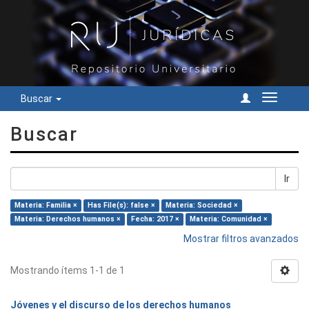
Buscar
Cambiar
navegac
Buscar
Ir
Materia: Familia ×
Has File(s): false ×
Materia: Sociedad ×
Materia: Derechos humanos ×
Fecha: 2017 ×
Materia: Comunidad ×
Mostrar filtros avanzados
Mostrando ítems 1-1 de 1
Jóvenes y el discurso de los derechos humanos