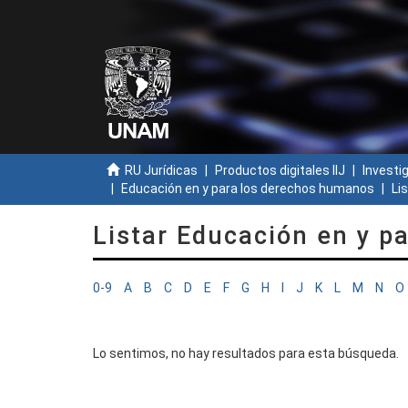
RU Jurídicas
Productos digitales IIJ
Investi
Educación en y para los derechos humanos
Li
Listar Educación en y p
0-9
A
B
C
D
E
F
G
H
I
J
K
L
M
N
O
Lo sentimos, no hay resultados para esta búsqueda.