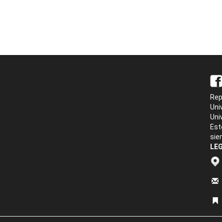
Rep
Uni
Uni
Est
sie
LEG