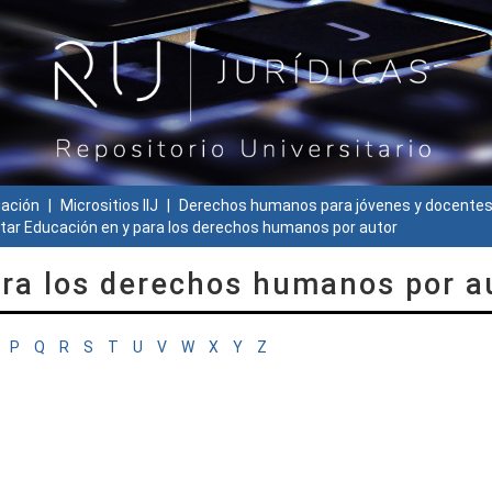
gación
Micrositios IIJ
Derechos humanos para jóvenes y docente
star Educación en y para los derechos humanos por autor
ara los derechos humanos por a
P
Q
R
S
T
U
V
W
X
Y
Z