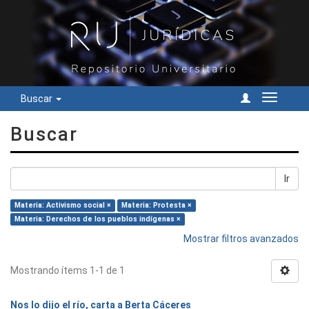
Buscar
Cambiar
navegac
Buscar
Ir
Materia: Activismo social ×
Materia: Protesta ×
Materia: Derechos de los pueblos indígenas ×
Mostrar filtros avanzados
Mostrando ítems 1-1 de 1
Nos lo dijo el río, carta a Berta Cáceres