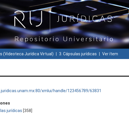
s (Videoteca Jurídica Virtual)
3. Cápsulas jurídicas
Ver ítem
ru.juridicas.unam.mx:80/xmlui/handle/123456789/63831
iones
las jurídicas
[358]