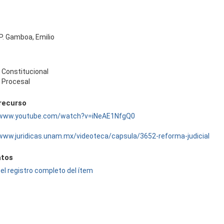
P. Gamboa, Emilio
 Constitucional
 Procesal
 recurso
/www.youtube.com/watch?v=iNeAE1NfgQ0
/www.juridicas.unam.mx/videoteca/capsula/3652-reforma-judicial
tos
el registro completo del ítem