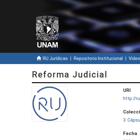
RU Jurídicas
Repositorio Institucional
Video
Reforma Judicial
URI
http://
Colecc
3. Cápsu
Fecha