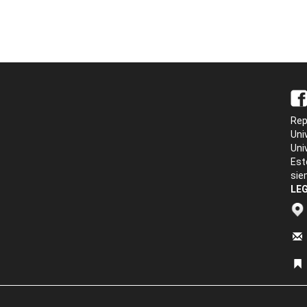
Rep
Uni
Uni
Est
sie
LEG