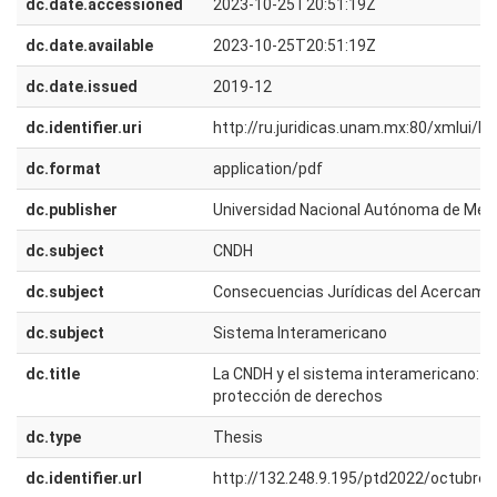
dc.date.accessioned
2023-10-25T20:51:19Z
dc.date.available
2023-10-25T20:51:19Z
dc.date.issued
2019-12
dc.identifier.uri
http://ru.juridicas.unam.mx:80/xmlui/
dc.format
application/pdf
dc.publisher
Universidad Nacional Autónoma de Méx
dc.subject
CNDH
dc.subject
Consecuencias Jurídicas del Acercami
dc.subject
Sistema Interamericano
dc.title
La CNDH y el sistema interamericano: un
protección de derechos
dc.type
Thesis
dc.identifier.url
http://132.248.9.195/ptd2022/octubre