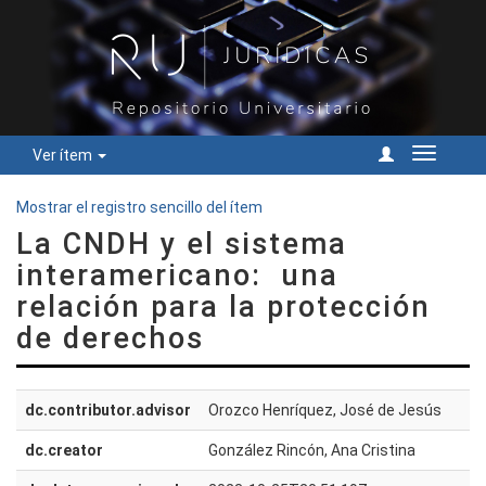
Ver ítem
Cambiar
navegac
Mostrar el registro sencillo del ítem
La CNDH y el sistema
interamericano: una
relación para la protección
de derechos
dc.contributor.advisor
Orozco Henríquez, José de Jesús
dc.creator
González Rincón, Ana Cristina