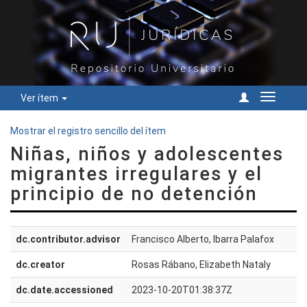
Ver ítem
Cambiar
navegac
Mostrar el registro sencillo del ítem
Niñas, niños y adolescentes
migrantes irregulares y el
principio de no detención
dc.contributor.advisor
Francisco Alberto, Ibarra Palafox
dc.creator
Rosas Rábano, Elizabeth Nataly
dc.date.accessioned
2023-10-20T01:38:37Z