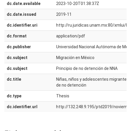
dc.date.available
2023-10-20T01:38:37Z
dc.date.issued
2019-11
dc.identifier.uri
http://ru.juridicas.unam.mx:80/xmlui/
dc.format
application/pdf
dc.publisher
Universidad Nacional Autónoma de Méx
dc.subject
Migración en México
dc.subject
Principio de no detención de NNA
dc.title
Niñas, niños y adolescentes migrantes ir
de no detención
dc.type
Thesis
dc.identifier.url
http://132.248.9.195/ptd2019/noviemb