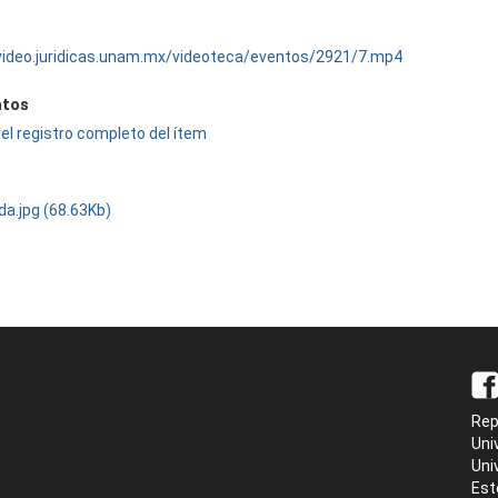
/video.juridicas.unam.mx/videoteca/eventos/2921/7.mp4
tos
el registro completo del ítem
da.jpg (68.63Kb)
Rep
Uni
Uni
Est