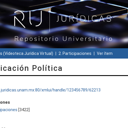
s (Videoteca Jurídica Virtual)
2. Participaciones
Ver ítem
cación Política
ru.juridicas.unam.mx:80/xmlui/handle/123456789/62213
iones
cipaciones
[3422]