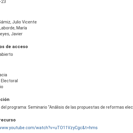
-23
ámiz, Julio Vicente
Laborde, María
eyes, Javier
os de acceso
abierto
acia
 Electoral
io
pción
 del programa: Seminario "Análisis de las propuestas de reformas elec
 recurso
//www.youtube.com/watch?v=uTO11VzyCgc&t=hms