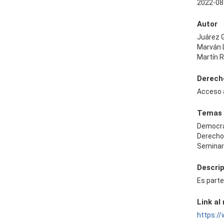
2022-08
Autor
Juárez G
Marván 
Martín R
Derech
Acceso 
Temas
Democr
Derecho
Seminar
Descri
Es parte
Link al
https: