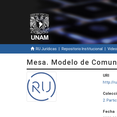
RU Jurídicas
Repositorio Institucional
Video
Mesa. Modelo de Comuni
URI
http://
Colecc
2. Parti
Fecha