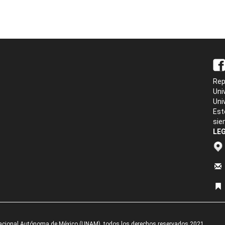
Rep
Uni
Uni
Est
sie
LEG
acional Autónoma de México (UNAM), todos los derechos reservados 2021.