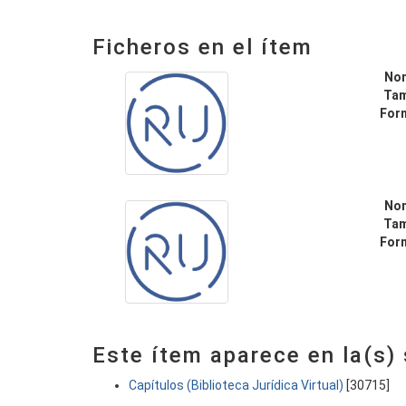
Ficheros en el ítem
No
Ta
For
No
Ta
For
Este ítem aparece en la(s)
Capítulos (Biblioteca Jurídica Virtual)
[30715]