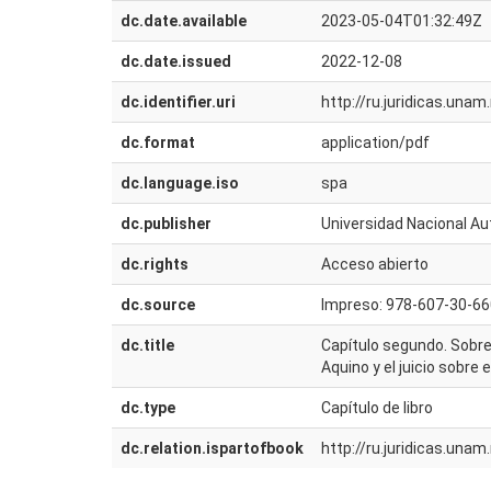
dc.date.available
2023-05-04T01:32:49Z
dc.date.issued
2022-12-08
dc.identifier.uri
http://ru.juridicas.un
dc.format
application/pdf
dc.language.iso
spa
dc.publisher
Universidad Nacional Au
dc.rights
Acceso abierto
dc.source
Impreso: 978-607-30-66
dc.title
Capítulo segundo. Sobre
Aquino y el juicio sobre
dc.type
Capítulo de libro
dc.relation.ispartofbook
http://ru.juridicas.un