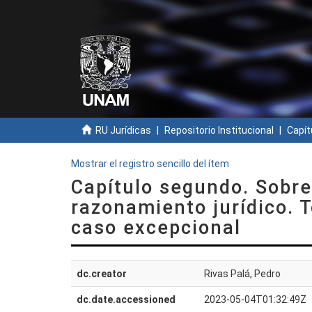
RU Jurídicas
Repositorio Institucional
Capít
Mostrar el registro sencillo del ítem
Capítulo segundo. Sobre 
razonamiento jurídico. T
caso excepcional
dc.creator
Rivas Palá, Pedro
dc.date.accessioned
2023-05-04T01:32:49Z