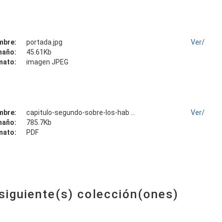
mbre:
portada.jpg
Ver/
maño:
45.61Kb
mato:
imagen JPEG
mbre:
capitulo-segundo-sobre-los-hab ...
Ver/
maño:
785.7Kb
mato:
PDF
 siguiente(s) colección(ones)