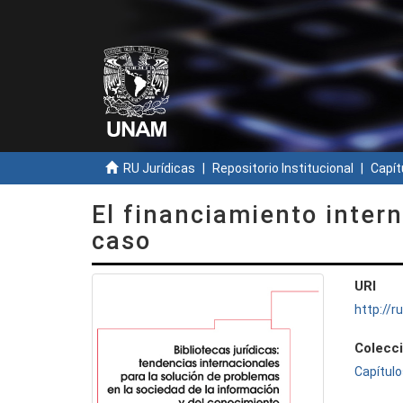
RU Jurídicas
Repositorio Institucional
Capít
El financiamiento intern
caso
URI
http://
Colecc
Capítulo