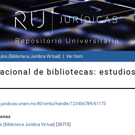
ulos (Biblioteca Jurídica Virtual)
Ver ítem
acional de bibliotecas: estudio
ru.juridicas.unam.mx:80/xmlui/handle/123456789/61173
iones
s (Biblioteca Jurídica Virtual)
[30715]