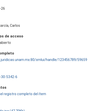
-26
arcía, Carlos
os de acceso
abierto
completo
ru.juridicas.unam.mx:80/xmlui/handle/123456789/59659
-30-5342-6
tos
el registro completo del ítem