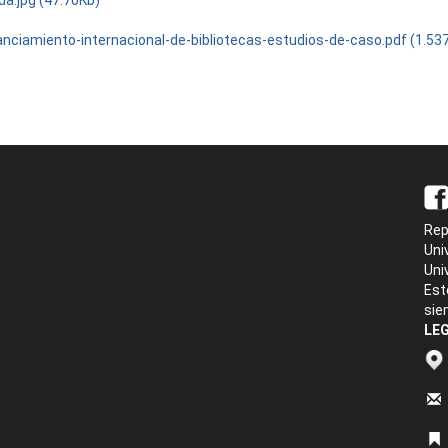
da.jpg (47.70Kb)
nanciamiento-internacional-de-bibliotecas-estudios-de-caso.pdf (1.5
Rep
Uni
Uni
Est
sie
LEG