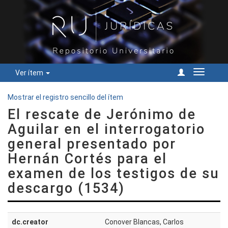
Ver ítem
Cambiar
navegac
Mostrar el registro sencillo del ítem
El rescate de Jerónimo de
Aguilar en el interrogatorio
general presentado por
Hernán Cortés para el
examen de los testigos de su
descargo (1534)
dc.creator
Conover Blancas, Carlos