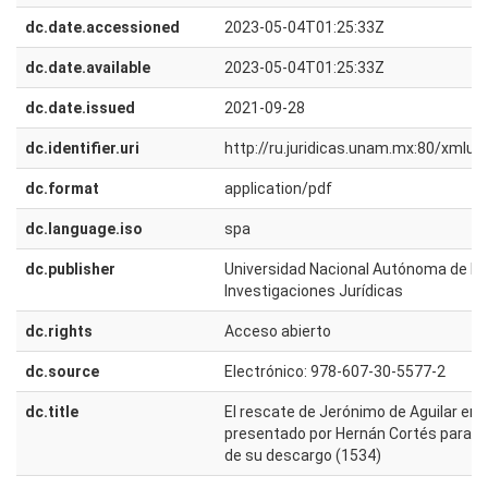
dc.date.accessioned
2023-05-04T01:25:33Z
dc.date.available
2023-05-04T01:25:33Z
dc.date.issued
2021-09-28
dc.identifier.uri
http://ru.juridicas.unam.mx:80/xmlu
dc.format
application/pdf
dc.language.iso
spa
dc.publisher
Universidad Nacional Autónoma de Méx
Investigaciones Jurídicas
dc.rights
Acceso abierto
dc.source
Electrónico: 978-607-30-5577-2
dc.title
El rescate de Jerónimo de Aguilar en e
presentado por Hernán Cortés para el
de su descargo (1534)