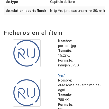
dc.type
Capítulo de libro
dc.relation.ispartofbook
http://ru.juridicas.unam.mx:80/xmlu
Ficheros en el ítem
Nombre:
portada.jpg
Tamaño:
15.28Kb
Formato:
imagen JPEG
Ver/
Nombre:
el-rescate-de-jeronimo-de-
agui ...
Tamaño:
788.4Kb
Formato: