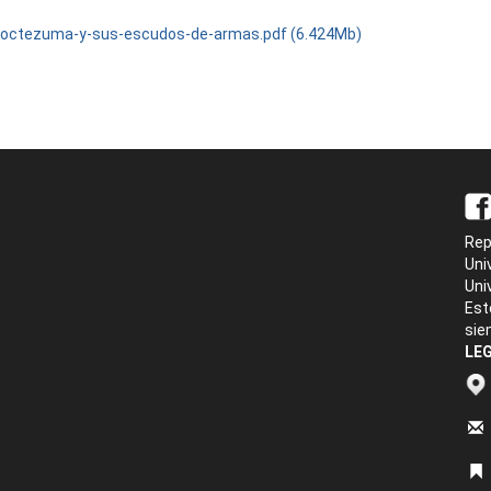
octezuma-y-sus-escudos-de-armas.pdf (6.424Mb)
Rep
Uni
Uni
Est
sie
LEG