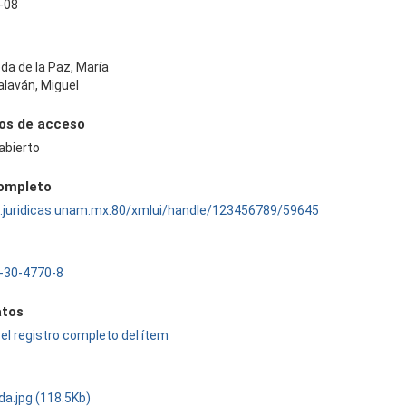
-08
da de la Paz, María
alaván, Miguel
os de acceso
abierto
completo
ru.juridicas.unam.mx:80/xmlui/handle/123456789/59645
-30-4770-8
tos
el registro completo del ítem
da.jpg (118.5Kb)