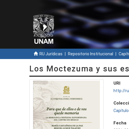
RU Jurídicas
Repositorio Institucional
Capít
Los Moctezuma y sus e
URI
http://
Colecc
Capítulo
Fecha