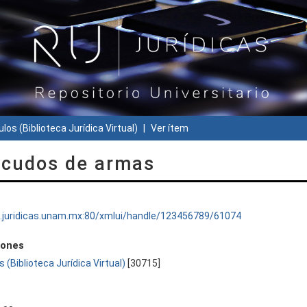
ulos (Biblioteca Jurídica Virtual)
Ver ítem
scudos de armas
ru.juridicas.unam.mx:80/xmlui/handle/123456789/61074
iones
s (Biblioteca Jurídica Virtual)
[30715]