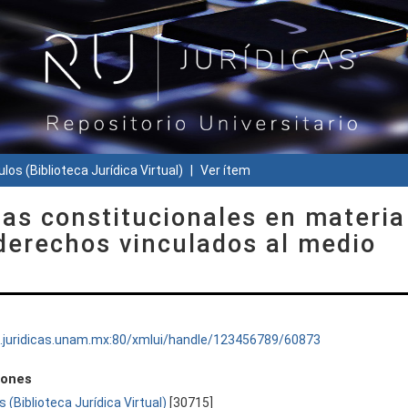
ulos (Biblioteca Jurídica Virtual)
Ver ítem
mas constitucionales en materia
derechos vinculados al medio
ru.juridicas.unam.mx:80/xmlui/handle/123456789/60873
iones
s (Biblioteca Jurídica Virtual)
[30715]