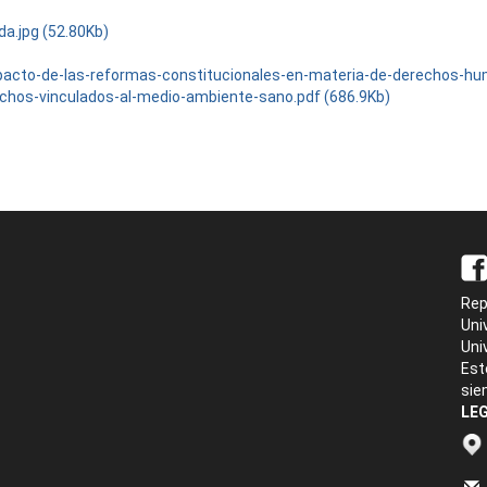
da.jpg (52.80Kb)
pacto-de-las-reformas-constitucionales-en-materia-de-derechos-h
echos-vinculados-al-medio-ambiente-sano.pdf (686.9Kb)
Rep
Uni
Uni
Est
sie
LEG