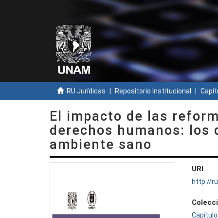
RU Jurídicas
Repositorio Institucional
Capít
El impacto de las refor
derechos humanos: los 
ambiente sano
URI
http://
Colecc
Capítulo