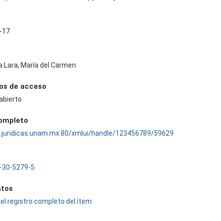
-17
 Lara, María del Carmen
os de acceso
abierto
completo
ru.juridicas.unam.mx:80/xmlui/handle/123456789/59629
-30-5279-5
tos
el registro completo del ítem