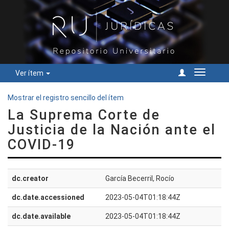
Ver ítem
Cambiar
navegac
Mostrar el registro sencillo del ítem
La Suprema Corte de
Justicia de la Nación ante el
COVID-19
dc.creator
García Becerril, Rocío
dc.date.accessioned
2023-05-04T01:18:44Z
dc.date.available
2023-05-04T01:18:44Z