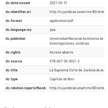
dc.date.issued
2021-05-31
dc.identifier.uri
http://ru.juridicas.unam.mx:80/xmlu
dc.format
application/pdf
dc.language.iso
spa
dc.publisher
Universidad Nacional Autónoma de Méx
Investigaciones Jurídicas
dc.rights
Acceso abierto
dc.source
978-607-30-4321-2
dc.title
La Suprema Corte de Justicia de la N
dc.type
Capítulo de libro
dc.relation.ispartofbook
http://ru.juridicas.unam.mx:80/xmlu