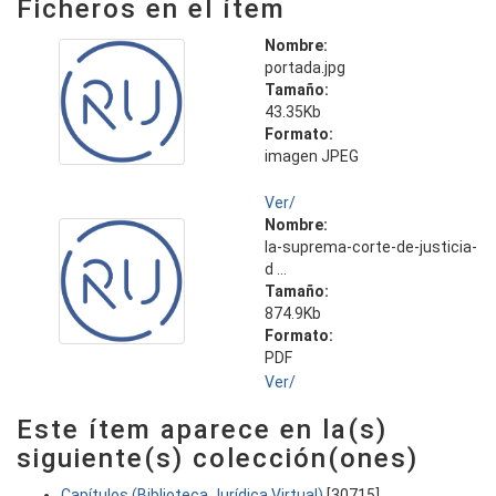
Ficheros en el ítem
Nombre:
portada.jpg
Tamaño:
43.35Kb
Formato:
imagen JPEG
Ver/
Nombre:
la-suprema-corte-de-justicia-
d ...
Tamaño:
874.9Kb
Formato:
PDF
Ver/
Este ítem aparece en la(s)
siguiente(s) colección(ones)
Capítulos (Biblioteca Jurídica Virtual)
[30715]