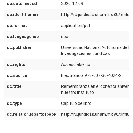
dc.date.issued
2020-12-09
dc.identifier.uri
http://ru.juridicas.unam.mx:80/xmlu
dc.format
application/pdf
dc.language.iso
spa
dc.publisher
Universidad Nacional Autónoma de Méx
Investigaciones Jurídicas
dc.rights
Acceso abierto
dc.source
Electrónico: 978-607-30-4024-2
dc.title
Remembranza en el ochenta aniversar
nuestro Instituto
dc.type
Capítulo de libro
dc.relation.ispartofbook
http://ru.juridicas.unam.mx:80/xmlu