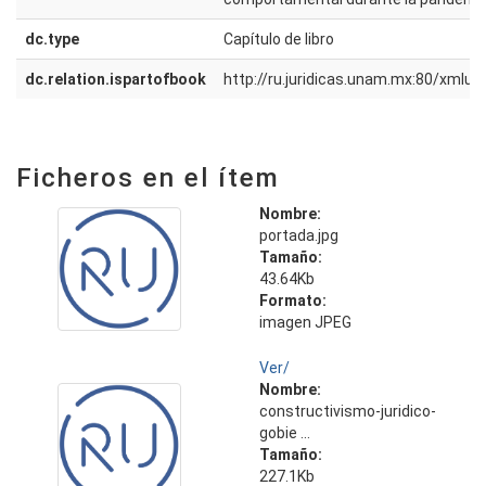
dc.type
Capítulo de libro
dc.relation.ispartofbook
http://ru.juridicas.unam.mx:80/xmlu
Ficheros en el ítem
Nombre:
portada.jpg
Tamaño:
43.64Kb
Formato:
imagen JPEG
Ver/
Nombre:
constructivismo-juridico-
gobie ...
Tamaño:
227.1Kb