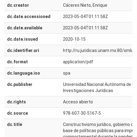
dc.creator
Cáceres Nieto, Enrique
dc.date.accessioned
2023-05-04T01:11:58Z
dc.date.available
2023-05-04T01:11:58Z
dc.date.issued
2020-10-15
dc.identifier.uri
http://ru.juridicas.unam.mx:80/xmlu
dc.format
application/pdf
dc.language.iso
spa
dc.publisher
Universidad Nacional Autónoma de Méx
Investigaciones Jurídicas
dc.rights
Acceso abierto
dc.source
978-607-30-5167-5
dc.title
Constructivismo jurídico, gobierno c
base de políticas públicas para impul
comportamental durante la pandemia 