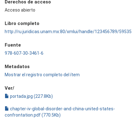
Derechos de acceso
Acceso abierto
Libro completo
http://ru.juridicas.unam.mx:80/xmlui/handle/123456789/59535
Fuente
978-607-30-3461-6
Metadatos
Mostrar el registro completo del ítem
Ver/
portada.jpg (227.8Kb)
chapter-iv-global-disorder-and-china-united-states-
confrontation.pdf (770.5Kb)