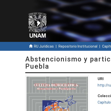
RU Jurídicas
Repositorio Institucional
Capít
Abstencionismo y partic
Puebla
URI
http://
Colecc
Capítulo