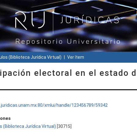
ulos (Biblioteca Jurídica Virtual)
Ver ítem
ipación electoral en el estado 
ru.juridicas.unam.mx:80/xmlui/handle/123456789/59342
iones
s (Biblioteca Jurídica Virtual)
[30715]