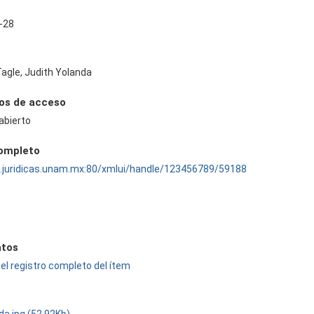
-28
agle, Judith Yolanda
os de acceso
abierto
completo
ru.juridicas.unam.mx:80/xmlui/handle/123456789/59188
tos
el registro completo del ítem