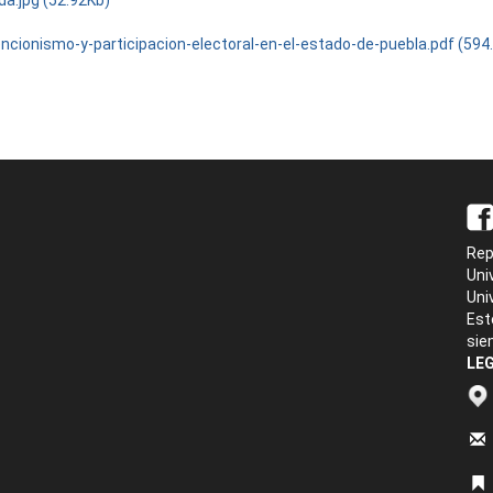
da.jpg (52.92Kb)
ncionismo-y-participacion-electoral-en-el-estado-de-puebla.pdf (594
Rep
Uni
Uni
Est
sie
LEG