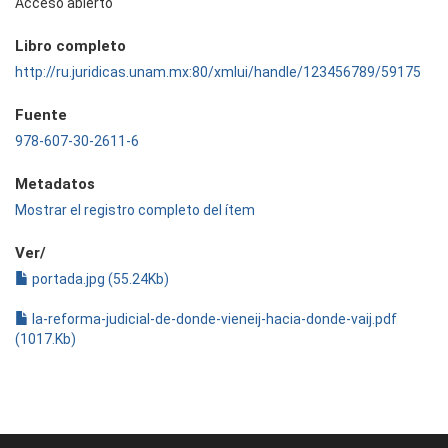
Acceso abierto
Libro completo
http://ru.juridicas.unam.mx:80/xmlui/handle/123456789/59175
Fuente
978-607-30-2611-6
Metadatos
Mostrar el registro completo del ítem
Ver/
portada.jpg (55.24Kb)
la-reforma-judicial-de-donde-vieneij-hacia-donde-vaij.pdf
(1017.Kb)